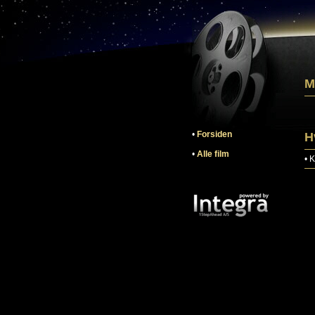
M
•
Forsiden
H
•
Alle film
•
K