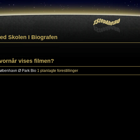
ed Skolen I Biografen
vornår vises filmen?
øbenhavn Ø
Park Bio
1 planlagte forestillinger