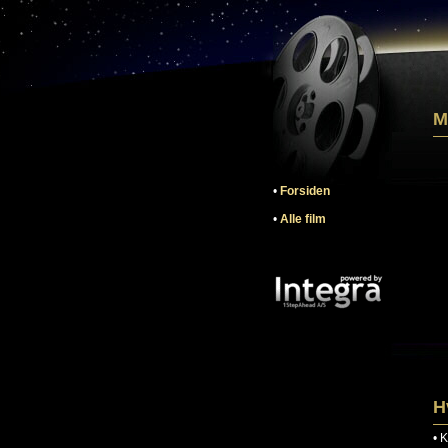
M
•
Forsiden
•
Alle film
H
•
K