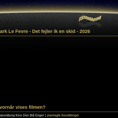
ark Le Fevre - Det fejler ik en skid - 2026
vornår vises filmen?
alundborg
Kino Den Blå Engel
1 planlagte forestillinger