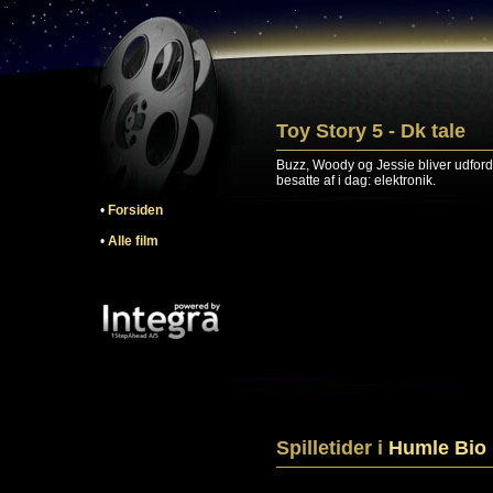
Toy Story 5 - Dk tale
Buzz, Woody og Jessie bliver udfordre
besatte af i dag: elektronik.
•
Forsiden
•
Alle film
Spilletider i
Humle Bio