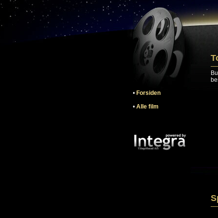
T
Bu
bes
•
Forsiden
•
Alle film
S