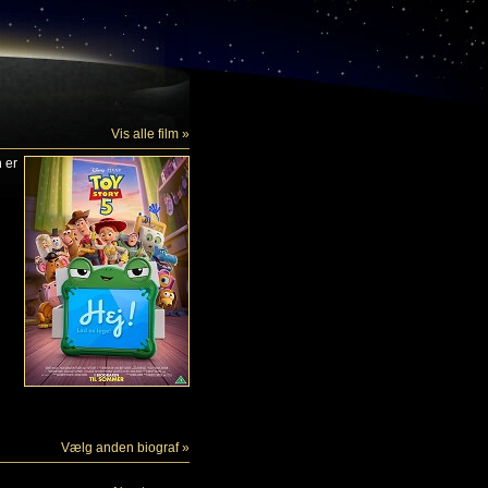
Vis alle film »
n er
Vælg anden biograf »