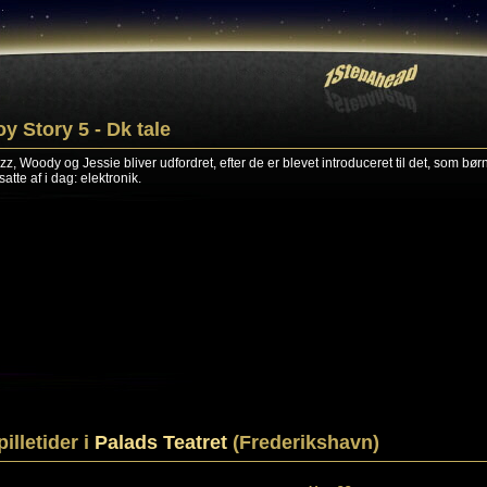
oy Story 5 - Dk tale
zz, Woody og Jessie bliver udfordret, efter de er blevet introduceret til det, som bør
atte af i dag: elektronik.
pilletider i
Palads Teatret
(Frederikshavn)