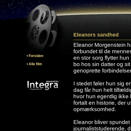
Eleanors sandhed
Eleanor Morgenstein ha
forbundet til de menne
•
Forsiden
en stor sorg flytter hun 
bo hos sin datter og si
•
Alle film
genoprette forbindelsen 
I stedet føler hun sig 
dag får hun helt tilfældi
hvor hun egentlig ikke
fortalt en historie, der
opmærksomhed.
Eleanor bliver spundet 
journaliststuderende, de