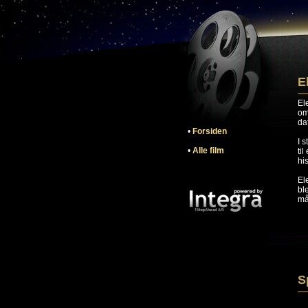
E
El
om
da
•
Forsiden
I 
•
Alle film
ti
hi
El
bl
må
S