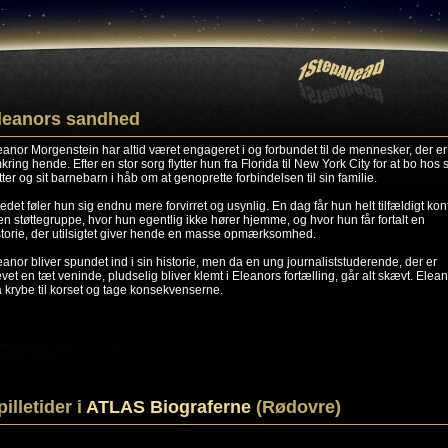
leanors sandhed
eanor Morgenstein har altid været engageret i og forbundet til de mennesker, der er
kring hende. Efter en stor sorg flytter hun fra Florida til New York City for at bo hos 
tter og sit barnebarn i håb om at genoprette forbindelsen til sin familie.
stedet føler hun sig endnu mere forvirret og usynlig. En dag får hun helt tilfældigt kon
l en støttegruppe, hvor hun egentlig ikke hører hjemme, og hvor hun får fortalt en
storie, der utilsigtet giver hende en masse opmærksomhed.
eanor bliver spundet ind i sin historie, men da en ung journaliststuderende, der er
evet en tæt veninde, pludselig bliver klemt i Eleanors fortælling, går alt skævt. Elea
 krybe til korset og tage konsekvenserne.
pilletider i
ATLAS Biograferne
(Rødovre)