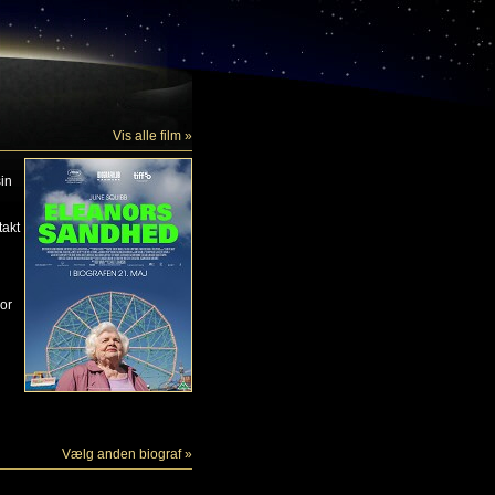
Vis alle film »
sin
takt
nor
Vælg anden biograf »