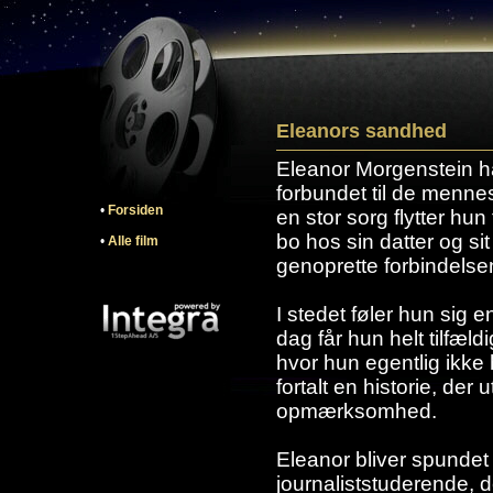
Eleanors sandhed
Eleanor Morgenstein ha
forbundet til de menne
•
Forsiden
en stor sorg flytter hun 
bo hos sin datter og si
•
Alle film
genoprette forbindelsen 
I stedet føler hun sig 
dag får hun helt tilfældi
hvor hun egentlig ikke
fortalt en historie, der
opmærksomhed.
Eleanor bliver spundet 
journaliststuderende, de