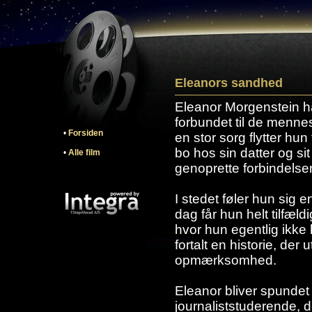
Eleanors sandhed
Eleanor Morgenstein ha
forbundet til de menne
•
Forsiden
en stor sorg flytter hun 
bo hos sin datter og si
•
Alle film
genoprette forbindelsen 
I stedet føler hun sig 
dag får hun helt tilfældi
hvor hun egentlig ikke
fortalt en historie, der
opmærksomhed.
Eleanor bliver spundet 
journaliststuderende, de