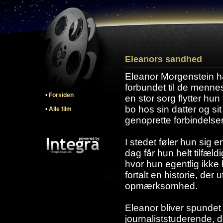
Eleanors sandhed
Eleanor Morgenstein ha
forbundet til de menne
•
Forsiden
en stor sorg flytter hun 
bo hos sin datter og si
•
Alle film
genoprette forbindelsen 
I stedet føler hun sig 
dag får hun helt tilfældi
hvor hun egentlig ikke
fortalt en historie, der
opmærksomhed.
Eleanor bliver spundet 
journaliststuderende, de