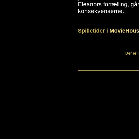
Eleanors fortælling, gå
konsekvenserne.
Spilletider i
MovieHous
Der er 