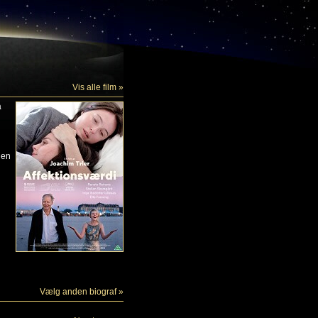
Vis alle film »
a
 en
Vælg anden biograf »