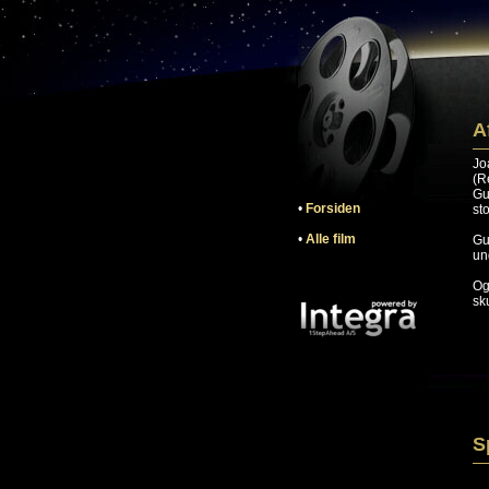
A
Jo
(R
Gu
•
Forsiden
st
•
Alle film
Gu
un
Og
sk
S