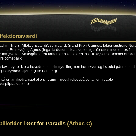
ffektionsværdi
achim Triers ’Affektionsværdi’, som vandt Grand Prix i Cannes, følger søstrene Nor
enate Reinsve) og Agnes (Inga Ibsdotter Lilleaas), som genforenes med deres far
stav (Stellan Skarsgård) - en førhen ganske feteret instruktør, som drømmer om det
ore comeback.
stav tilbyder Nora hovedrollen i sin nye film, men hun tøver, og i stedet går rollen til
g Hollywood-stjerne (Elle Fanning).
 så er familiedramaet ellers i gang – godt hjulpet på vej af formidable
uespilpræstationer.
pilletider i
Øst for Paradis
(Århus C)