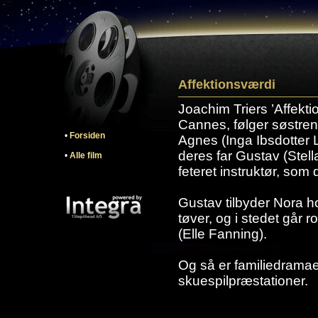
Affektionsværdi
Joachim Triers ’Affekti
Cannes, følger søstre
•
Forsiden
Agnes (Inga Ibsdotter 
deres far Gustav (Stel
•
Alle film
feteret instruktør, so
Gustav tilbyder Nora ho
tøver, og i stedet går r
(Elle Fanning).
Og så er familiedramaet
skuespilpræstationer.