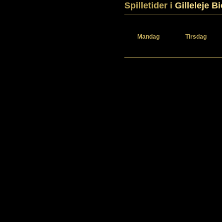
Spilletider i
Gilleleje B
Mandag
Tirsdag