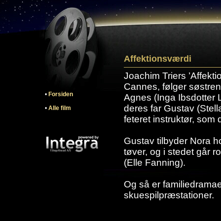
Affektionsværdi
Joachim Triers ’Affekti
Cannes, følger søstre
•
Forsiden
Agnes (Inga Ibsdotter 
deres far Gustav (Stel
•
Alle film
feteret instruktør, so
Gustav tilbyder Nora ho
tøver, og i stedet går r
(Elle Fanning).
Og så er familiedramaet
skuespilpræstationer.