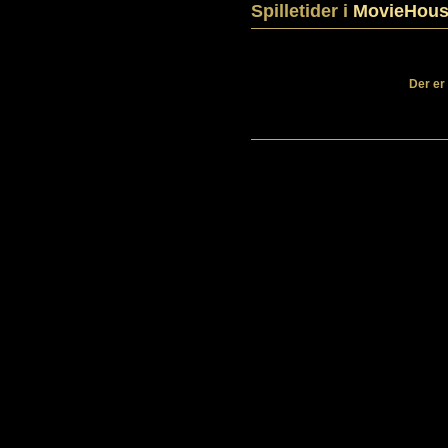
Spilletider i
MovieHous
Der er 