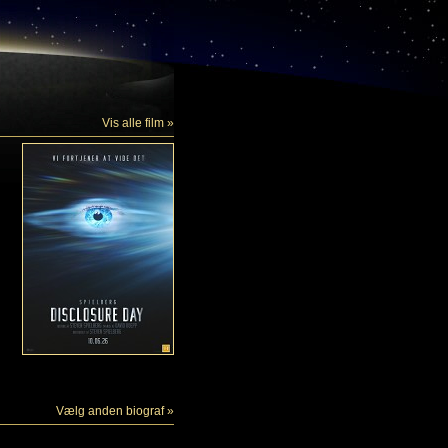
Vis alle film »
Vælg anden biograf »