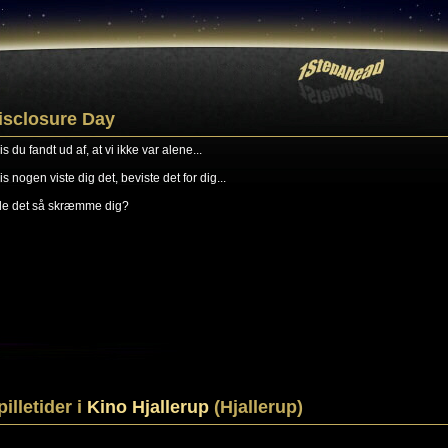
isclosure Day
s du fandt ud af, at vi ikke var alene...
is nogen viste dig det, beviste det for dig...
lle det så skræmme dig?
pilletider i
Kino Hjallerup
(Hjallerup)