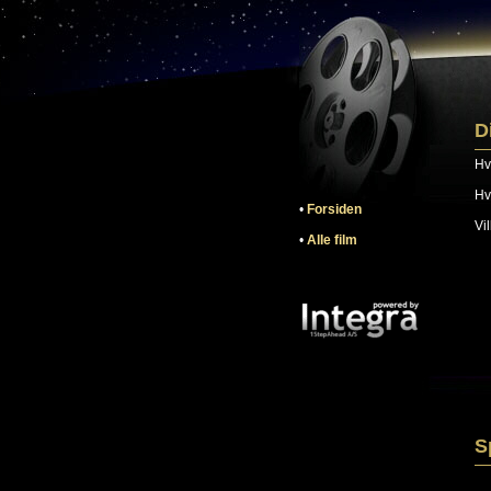
D
Hvi
Hv
•
Forsiden
Vi
•
Alle film
S