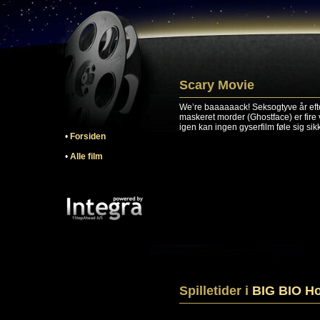
Scary Movie
We’re baaaaaack! Seksogtyve år eft
maskeret morder (Ghostface) er fire 
igen kan ingen gyserfilm føle sig sikk
•
Forsiden
•
Alle film
Spilletider i
BIG BIO Ho