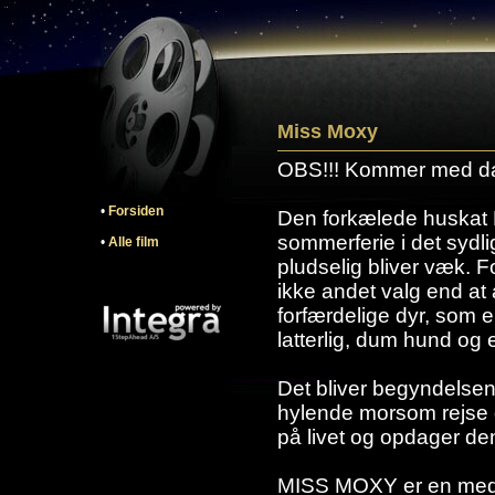
Miss Moxy
OBS!!! Kommer med da
•
Forsiden
Den forkælede huskat 
sommerferie i det sydli
•
Alle film
pludselig bliver væk. F
ikke andet valg end at 
forfærdelige dyr, som en
latterlig, dum hund og 
Det bliver begyndels
hylende morsom rejse 
på livet og opdager d
MISS MOXY er en medr