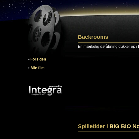
Backrooms
En mærkelig døråbning dukker op i
•
Forsiden
•
Alle film
Spilletider i
BIG BIO N