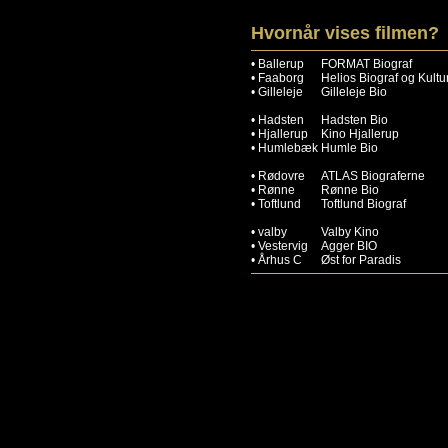
Hvornår vises filmen?
•
Ballerup
FORMAT Biograf
•
Faaborg
Helios Biograf og Kultu
•
Gilleleje
Gilleleje Bio
•
Hadsten
Hadsten Bio
•
Hjallerup
Kino Hjallerup
•
Humlebæk
Humle Bio
•
Rødovre
ATLAS Biograferne
•
Rønne
Rønne Bio
•
Toftlund
Toftlund Biograf
•
valby
Valby Kino
•
Vestervig
Agger BIO
•
Århus C
Øst for Paradis