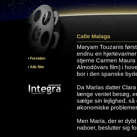
Calle Malaga
Maryam Touzanis første 
endnu en hjertevarme
•
Forsiden
stjerne Carmen Maura (
Almodóvars film) i hov
•
Alle film
bor i den spanske byd
Da Marías datter Clara
længe ventet besøg, er 
sælge sin lejlighed, s
økonomiske problemer e
Men María, der er dybt 
naboer, beslutter sig f