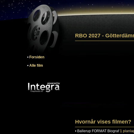
RBO 2027 - Götterdä
•
Forsiden
•
Alle film
Hvornår vises filmen?
•
Ballerup
FORMAT Biograf
1 planlag