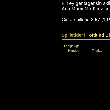
Finley gentager sin sk
Ana María Martínez som
Cirka spilletid 3:57 (1 
Spilletider i
Toftlund B
« Forrige uge
Mandag
Tirsdag