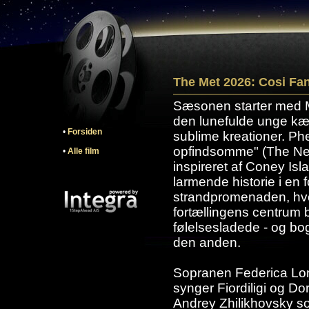
The Met 2026: Cosi Fan
Sæsonen starter med M
den lunefulde unge kæ
•
Forsiden
sublime kreationer. Ph
opfindsomme" (The New
•
Alle film
inspireret af Coney Isl
larmende historie i en 
strandpromenaden, hvo
fortællingens centrum 
følelsesladede - og bo
den anden.
Sopranen Federica L
synger Fiordiligi og D
Andrey Zhilikhovsky s