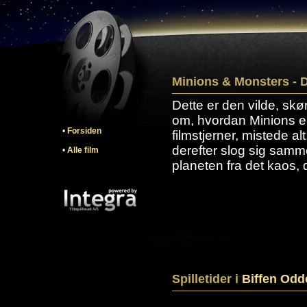
Minions & Monsters - D
Dette er den vilde, skø
om, hvordan Minions e
•
Forsiden
filmstjerner, mistede al
derefter slog sig samm
•
Alle film
planeten fra det kaos, 
Spilletider i
Biffen Odd